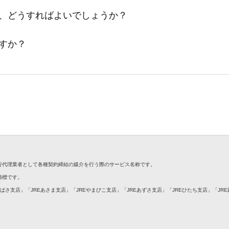
、どうすればよいでしょうか？
すか？
銀行代理業者として各種契約締結の媒介を行う際のサービス名称です。
録商標です。
つばさ支店」「JREあさま支店」「JREやまびこ支店」「JREあずさ支店」「JREひたち支店」「JR