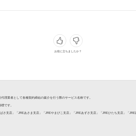
お役に立ちましたか？
銀行代理業者として各種契約締結の媒介を行う際のサービス名称です。
録商標です。
つばさ支店」「JREあさま支店」「JREやまびこ支店」「JREあずさ支店」「JREひたち支店」「JR