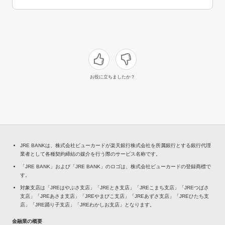
お役に立ちましたか？
JRE BANKは、株式会社ビューカードが楽天銀行株式会社を所属銀行とする銀行代理
業者として各種契約締結の媒介を行う際のサービス名称です。
「JRE BANK」および「JRE BANK」のロゴは、株式会社ビューカードの登録商標で
す。
対象支店は「JREはやぶさ支店」「JREとき支店」「JREこまち支店」「JREつばさ
支店」「JREあさま支店」「JREやまびこ支店」「JREあずさ支店」「JREひたち支
店」「JRE踊り子支店」「JREわかしお支店」となります。
金融業の概要