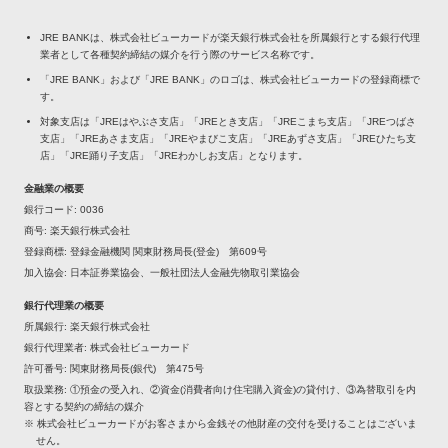
JRE BANKは、株式会社ビューカードが楽天銀行株式会社を所属銀行とする銀行代理
業者として各種契約締結の媒介を行う際のサービス名称です。
「JRE BANK」および「JRE BANK」のロゴは、株式会社ビューカードの登録商標で
す。
対象支店は「JREはやぶさ支店」「JREとき支店」「JREこまち支店」「JREつばさ
支店」「JREあさま支店」「JREやまびこ支店」「JREあずさ支店」「JREひたち支
店」「JRE踊り子支店」「JREわかしお支店」となります。
金融業の概要
銀行コード
0036
商号
楽天銀行株式会社
登録商標
登録金融機関 関東財務局長(登金) 第609号
加入協会
日本証券業協会、一般社団法人金融先物取引業協会
銀行代理業の概要
所属銀行
楽天銀行株式会社
銀行代理業者
株式会社ビューカード
許可番号
関東財務局長(銀代) 第475号
取扱業務
①預金の受入れ、②資金(消費者向け住宅購入資金)の貸付け、③為替取引を内
容とする契約の締結の媒介
※ 株式会社ビューカードがお客さまから金銭その他財産の交付を受けることはございま
せん。