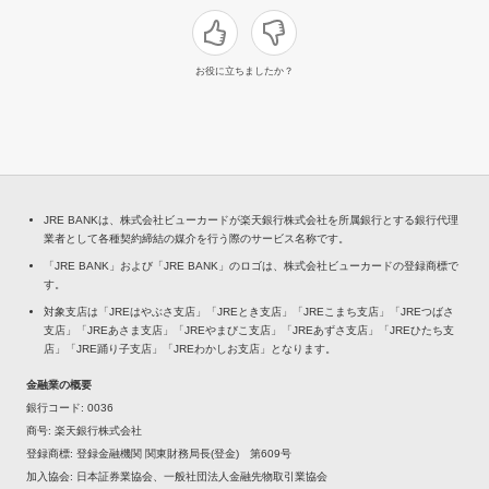
お役に立ちましたか？
JRE BANKは、株式会社ビューカードが楽天銀行株式会社を所属銀行とする銀行代理
業者として各種契約締結の媒介を行う際のサービス名称です。
「JRE BANK」および「JRE BANK」のロゴは、株式会社ビューカードの登録商標で
す。
対象支店は「JREはやぶさ支店」「JREとき支店」「JREこまち支店」「JREつばさ
支店」「JREあさま支店」「JREやまびこ支店」「JREあずさ支店」「JREひたち支
店」「JRE踊り子支店」「JREわかしお支店」となります。
金融業の概要
銀行コード
0036
商号
楽天銀行株式会社
登録商標
登録金融機関 関東財務局長(登金) 第609号
加入協会
日本証券業協会、一般社団法人金融先物取引業協会