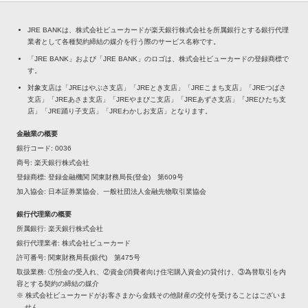
JRE BANKは、株式会社ビューカードが楽天銀行株式会社を所属銀行とする銀行代理
業者として各種契約締結の媒介を行う際のサービス名称です。
「JRE BANK」および「JRE BANK」のロゴは、株式会社ビューカードの登録商標で
す。
対象支店は「JREはやぶさ支店」「JREとき支店」「JREこまち支店」「JREつばさ
支店」「JREあさま支店」「JREやまびこ支店」「JREあずさ支店」「JREひたち支
店」「JRE踊り子支店」「JREわかしお支店」となります。
金融業の概要
銀行コード
0036
商号
楽天銀行株式会社
登録商標
登録金融機関 関東財務局長(登金) 第609号
加入協会
日本証券業協会、一般社団法人金融先物取引業協会
銀行代理業の概要
所属銀行
楽天銀行株式会社
銀行代理業者
株式会社ビューカード
許可番号
関東財務局長(銀代) 第475号
取扱業務
①預金の受入れ、②資金(消費者向け住宅購入資金)の貸付け、③為替取引を内
容とする契約の締結の媒介
※ 株式会社ビューカードがお客さまから金銭その他財産の交付を受けることはございま
せん。