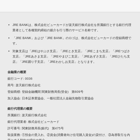
JRE BANKは、株式会社ビューカードが楽天銀行株式会社を所属銀行とする銀行代理
業者として各種契約締結の媒介を行う際のサービス名称です。
「JRE BANK」および「JRE BANK」のロゴは、株式会社ビューカードの登録商標で
す。
対象支店は「JREはやぶさ支店」「JREとき支店」「JREこまち支店」「JREつばさ
支店」「JREあさま支店」「JREやまびこ支店」「JREあずさ支店」「JREひたち支
店」「JRE踊り子支店」「JREわかしお支店」となります。
金融業の概要
銀行コード
0036
商号
楽天銀行株式会社
登録商標
登録金融機関 関東財務局長(登金) 第609号
加入協会
日本証券業協会、一般社団法人金融先物取引業協会
銀行代理業の概要
所属銀行
楽天銀行株式会社
銀行代理業者
株式会社ビューカード
許可番号
関東財務局長(銀代) 第475号
取扱業務
①預金の受入れ、②資金(消費者向け住宅購入資金)の貸付け、③為替取引を内