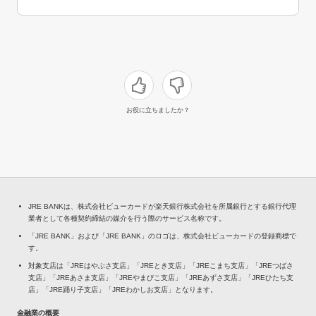
お役に立ちましたか？
JRE BANKは、株式会社ビューカードが楽天銀行株式会社を所属銀行とする銀行代理
業者として各種契約締結の媒介を行う際のサービス名称です。
「JRE BANK」および「JRE BANK」のロゴは、株式会社ビューカードの登録商標で
す。
対象支店は「JREはやぶさ支店」「JREとき支店」「JREこまち支店」「JREつばさ
支店」「JREあさま支店」「JREやまびこ支店」「JREあずさ支店」「JREひたち支
店」「JRE踊り子支店」「JREわかしお支店」となります。
金融業の概要