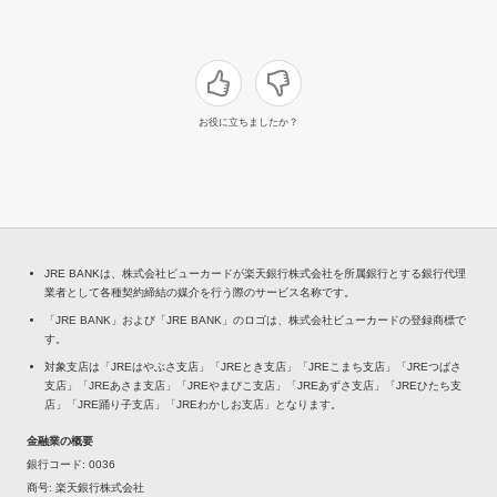
お役に立ちましたか？
JRE BANKは、株式会社ビューカードが楽天銀行株式会社を所属銀行とする銀行代理
業者として各種契約締結の媒介を行う際のサービス名称です。
「JRE BANK」および「JRE BANK」のロゴは、株式会社ビューカードの登録商標で
す。
対象支店は「JREはやぶさ支店」「JREとき支店」「JREこまち支店」「JREつばさ
支店」「JREあさま支店」「JREやまびこ支店」「JREあずさ支店」「JREひたち支
店」「JRE踊り子支店」「JREわかしお支店」となります。
金融業の概要
銀行コード
0036
商号
楽天銀行株式会社