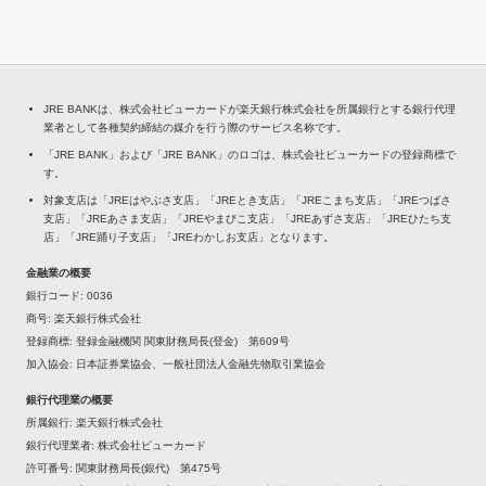
JRE BANKは、株式会社ビューカードが楽天銀行株式会社を所属銀行とする銀行代理
業者として各種契約締結の媒介を行う際のサービス名称です。
「JRE BANK」および「JRE BANK」のロゴは、株式会社ビューカードの登録商標で
す。
対象支店は「JREはやぶさ支店」「JREとき支店」「JREこまち支店」「JREつばさ
支店」「JREあさま支店」「JREやまびこ支店」「JREあずさ支店」「JREひたち支
店」「JRE踊り子支店」「JREわかしお支店」となります。
金融業の概要
銀行コード
0036
商号
楽天銀行株式会社
登録商標
登録金融機関 関東財務局長(登金) 第609号
加入協会
日本証券業協会、一般社団法人金融先物取引業協会
銀行代理業の概要
所属銀行
楽天銀行株式会社
銀行代理業者
株式会社ビューカード
許可番号
関東財務局長(銀代) 第475号