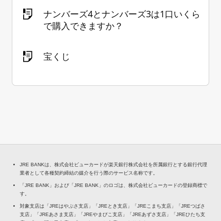
ナンバーズ4とナンバーズ3は1口いくら
で購入できますか？
宝くじ
JRE BANKは、株式会社ビューカードが楽天銀行株式会社を所属銀行とする銀行代理
業者として各種契約締結の媒介を行う際のサービス名称です。
「JRE BANK」および「JRE BANK」のロゴは、株式会社ビューカードの登録商標で
す。
対象支店は「JREはやぶさ支店」「JREとき支店」「JREこまち支店」「JREつばさ
支店」「JREあさま支店」「JREやまびこ支店」「JREあずさ支店」「JREひたち支