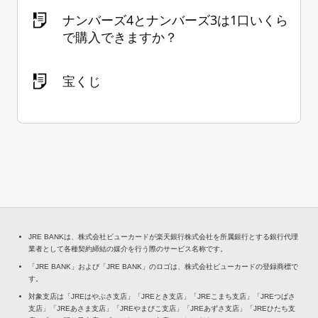
ナンバーズ4とナンバーズ3は1口いくら
で購入できますか？
宝くじ
JRE BANKは、株式会社ビューカードが楽天銀行株式会社を所属銀行とする銀行代理
業者として各種契約締結の媒介を行う際のサービス名称です。
「JRE BANK」および「JRE BANK」のロゴは、株式会社ビューカードの登録商標で
す。
対象支店は「JREはやぶさ支店」「JREとき支店」「JREこまち支店」「JREつばさ
支店」「JREあさま支店」「JREやまびこ支店」「JREあずさ支店」「JREひたち支