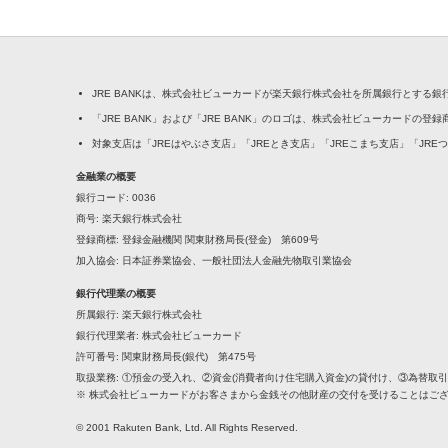
JRE BANKは、株式会社ビューカードが楽天銀行株式会社を所属銀行とする
「JRE BANK」および「JRE BANK」のロゴは、株式会社ビューカードの登
対象支店は「JREはやぶさ支店」「JREとき支店」「JREこまち支店」「JRE
金融業の概要
銀行コード
0036
商号
楽天銀行株式会社
登録商標
登録金融機関 関東財務局長(登金) 第609号
加入協会
日本証券業協会、一般社団法人金融先物取引業協会
銀行代理業の概要
所属銀行
楽天銀行株式会社
銀行代理業者
株式会社ビューカード
許可番号
関東財務局長(銀代) 第475号
取扱業務
①預金の受入れ、②資金(消費者向け住宅購入資金)の貸付け、③為替取
※ 株式会社ビューカードがお客さまから金銭その他財産の交付を受けることはご
© 2001 Rakuten Bank, Ltd. All Rights Reserved.