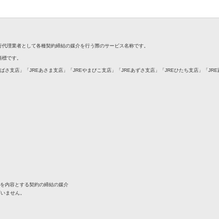
銀行代理業者として各種契約締結の媒介を行う際のサービス名称です。
録商標です。
つばさ支店」「JREあさま支店」「JREやまびこ支店」「JREあずさ支店」「JREひたち支店」「JR
引を内容とする契約の締結の媒介
ざいません。