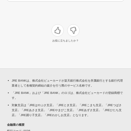
お役に立ちましたか？
JRE BANKは、株式会社ビューカードが楽天銀行株式会社を所属銀行とする銀行代理
業者として各種契約締結の媒介を行う際のサービス名称です。
「JRE BANK」および「JRE BANK」のロゴは、株式会社ビューカードの登録商標で
す。
対象支店は「JREはやぶさ支店」「JREとき支店」「JREこまち支店」「JREつばさ
支店」「JREあさま支店」「JREやまびこ支店」「JREあずさ支店」「JREひたち支
店」「JRE踊り子支店」「JREわかしお支店」となります。
金融業の概要
銀行コード
0036