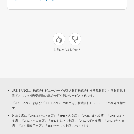
お役に立ちましたか？
JRE BANKは、株式会社ビューカードが楽天銀行株式会社を所属銀行とする銀行代理
業者として各種契約締結の媒介を行う際のサービス名称です。
「JRE BANK」および「JRE BANK」のロゴは、株式会社ビューカードの登録商標で
す。
対象支店は「JREはやぶさ支店」「JREとき支店」「JREこまち支店」「JREつばさ
支店」「JREあさま支店」「JREやまびこ支店」「JREあずさ支店」「JREひたち支
店」「JRE踊り子支店」「JREわかしお支店」となります。