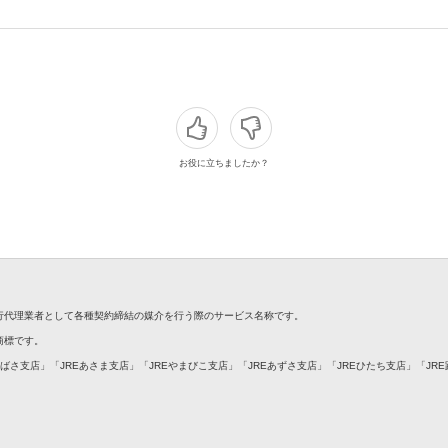
お役に立ちましたか？
銀行代理業者として各種契約締結の媒介を行う際のサービス名称です。
録商標です。
つばさ支店」「JREあさま支店」「JREやまびこ支店」「JREあずさ支店」「JREひたち支店」「JR