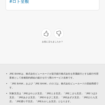
#ロト全般
お役に立ちましたか？
JRE BANKは、株式会社ビューカードが楽天銀行株式会社を所属銀行とする銀行代理
業者として各種契約締結の媒介を行う際のサービス名称です。
「JRE BANK」および「JRE BANK」のロゴは、株式会社ビューカードの登録商標で
す。
対象支店は「JREはやぶさ支店」「JREとき支店」「JREこまち支店」「JREつばさ
支店」「JREあさま支店」「JREやまびこ支店」「JREあずさ支店」「JREひたち支
店」「JRE踊り子支店」「JREわかしお支店」となります。