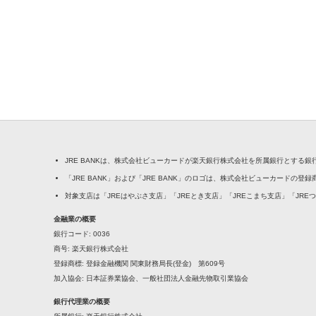
JRE BANKは、株式会社ビューカードが楽天銀行株式会社を所属銀行とする
「JRE BANK」および「JRE BANK」のロゴは、株式会社ビューカードの登
対象支店は「JREはやぶさ支店」「JREとき支店」「JREこまち支店」「JRE
金融業の概要
銀行コード
0036
商号
楽天銀行株式会社
登録商標
登録金融機関 関東財務局長(登金) 第609号
加入協会
日本証券業協会、一般社団法人金融先物取引業協会
銀行代理業の概要