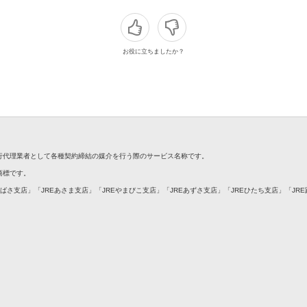
お役に立ちましたか？
銀行代理業者として各種契約締結の媒介を行う際のサービス名称です。
録商標です。
つばさ支店」「JREあさま支店」「JREやまびこ支店」「JREあずさ支店」「JREひたち支店」「JR