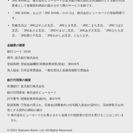
JRE BANKは、株式会社ビューカードが楽天銀行株式会社を所属銀行とする銀行代理
業者として各種契約締結の媒介を行う際のサービス名称です。
「JRE BANK」および「JRE BANK」のロゴは、株式会社ビューカードの登録商標で
す。
対象支店は「JREはやぶさ支店」「JREとき支店」「JREこまち支店」「JREつばさ
支店」「JREあさま支店」「JREやまびこ支店」「JREあずさ支店」「JREひたち支
店」「JRE踊り子支店」「JREわかしお支店」となります。
金融業の概要
銀行コード
0036
商号
楽天銀行株式会社
登録商標
登録金融機関 関東財務局長(登金) 第609号
加入協会
日本証券業協会、一般社団法人金融先物取引業協会
銀行代理業の概要
所属銀行
楽天銀行株式会社
銀行代理業者
株式会社ビューカード
許可番号
関東財務局長(銀代) 第475号
取扱業務
①預金の受入れ、②資金(消費者向け住宅購入資金)の貸付け、③為替取引を内
容とする契約の締結の媒介
※ 株式会社ビューカードがお客さまから金銭その他財産の交付を受けることはございま
せん。
© 2001 Rakuten Bank, Ltd. All Rights Reserved.