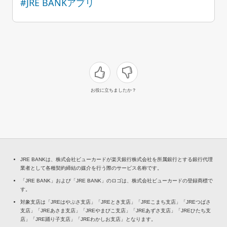
#JRE BANKアプリ
お役に立ちましたか？
JRE BANKは、株式会社ビューカードが楽天銀行株式会社を所属銀行とする銀行代理
業者として各種契約締結の媒介を行う際のサービス名称です。
「JRE BANK」および「JRE BANK」のロゴは、株式会社ビューカードの登録商標で
す。
対象支店は「JREはやぶさ支店」「JREとき支店」「JREこまち支店」「JREつばさ
支店」「JREあさま支店」「JREやまびこ支店」「JREあずさ支店」「JREひたち支
店」「JRE踊り子支店」「JREわかしお支店」となります。