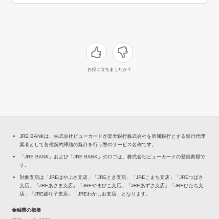
お役に立ちましたか？
JRE BANKは、株式会社ビューカードが楽天銀行株式会社を所属銀行とする銀行代理
業者として各種契約締結の媒介を行う際のサービス名称です。
「JRE BANK」および「JRE BANK」のロゴは、株式会社ビューカードの登録商標で
す。
対象支店は「JREはやぶさ支店」「JREとき支店」「JREこまち支店」「JREつばさ
支店」「JREあさま支店」「JREやまびこ支店」「JREあずさ支店」「JREひたち支
店」「JRE踊り子支店」「JREわかしお支店」となります。
金融業の概要