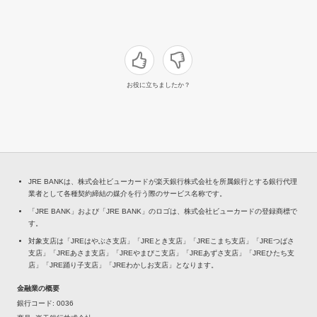
お役に立ちましたか？
JRE BANKは、株式会社ビューカードが楽天銀行株式会社を所属銀行とする銀行代理
業者として各種契約締結の媒介を行う際のサービス名称です。
「JRE BANK」および「JRE BANK」のロゴは、株式会社ビューカードの登録商標で
す。
対象支店は「JREはやぶさ支店」「JREとき支店」「JREこまち支店」「JREつばさ
支店」「JREあさま支店」「JREやまびこ支店」「JREあずさ支店」「JREひたち支
店」「JRE踊り子支店」「JREわかしお支店」となります。
金融業の概要
銀行コード
0036