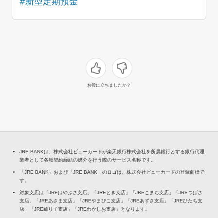
#新型定期預金
お役に立ちましたか？
JRE BANKは、株式会社ビューカードが楽天銀行株式会社を所属銀行とする銀行代理
業者として各種契約締結の媒介を行う際のサービス名称です。
「JRE BANK」および「JRE BANK」のロゴは、株式会社ビューカードの登録商標で
す。
対象支店は「JREはやぶさ支店」「JREとき支店」「JREこまち支店」「JREつばさ
支店」「JREあさま支店」「JREやまびこ支店」「JREあずさ支店」「JREひたち支
店」「JRE踊り子支店」「JREわかしお支店」となります。