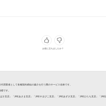
お役に立ちましたか？
銀行代理業者として各種契約締結の媒介を行う際のサービス名称です。
録商標です。
つばさ支店」「JREあさま支店」「JREやまびこ支店」「JREあずさ支店」「JREひたち支店」「JR