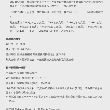
JRE BANKは、株式会社ビューカードが楽天銀行株式会社を所属銀行とする銀行代理
業者として各種契約締結の媒介を行う際のサービス名称です。
「JRE BANK」および「JRE BANK」のロゴは、株式会社ビューカードの登録商標で
す。
対象支店は「JREはやぶさ支店」「JREとき支店」「JREこまち支店」「JREつばさ
支店」「JREあさま支店」「JREやまびこ支店」「JREあずさ支店」「JREひたち支
店」「JRE踊り子支店」「JREわかしお支店」となります。
金融業の概要
銀行コード
0036
商号
楽天銀行株式会社
登録商標
登録金融機関 関東財務局長(登金) 第609号
加入協会
日本証券業協会、一般社団法人金融先物取引業協会
銀行代理業の概要
所属銀行
楽天銀行株式会社
銀行代理業者
株式会社ビューカード
許可番号
関東財務局長(銀代) 第475号
取扱業務
①預金の受入れ、②資金(消費者向け住宅購入資金)の貸付け、③為替取引を内
容とする契約の締結の媒介
※ 株式会社ビューカードがお客さまから金銭その他財産の交付を受けることはございま
せん。
© 2001 Rakuten Bank, Ltd. All Rights Reserved.