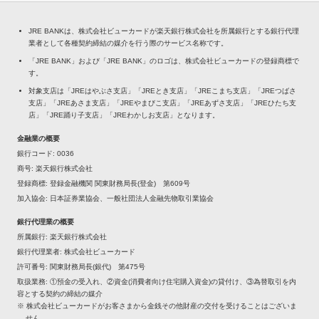
JRE BANKは、株式会社ビューカードが楽天銀行株式会社を所属銀行とする銀行代理
業者として各種契約締結の媒介を行う際のサービス名称です。
「JRE BANK」および「JRE BANK」のロゴは、株式会社ビューカードの登録商標で
す。
対象支店は「JREはやぶさ支店」「JREとき支店」「JREこまち支店」「JREつばさ
支店」「JREあさま支店」「JREやまびこ支店」「JREあずさ支店」「JREひたち支
店」「JRE踊り子支店」「JREわかしお支店」となります。
金融業の概要
銀行コード
0036
商号
楽天銀行株式会社
登録商標
登録金融機関 関東財務局長(登金) 第609号
加入協会
日本証券業協会、一般社団法人金融先物取引業協会
銀行代理業の概要
所属銀行
楽天銀行株式会社
銀行代理業者
株式会社ビューカード
許可番号
関東財務局長(銀代) 第475号
取扱業務
①預金の受入れ、②資金(消費者向け住宅購入資金)の貸付け、③為替取引を内
容とする契約の締結の媒介
※ 株式会社ビューカードがお客さまから金銭その他財産の交付を受けることはございま
せん。