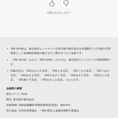
お役に立ちましたか？
JRE BANKは、株式会社ビューカードが楽天銀行株式会社を所属銀行とする銀行代理
業者として各種契約締結の媒介を行う際のサービス名称です。
「JRE BANK」および「JRE BANK」のロゴは、株式会社ビューカードの登録商標で
す。
対象支店は「JREはやぶさ支店」「JREとき支店」「JREこまち支店」「JREつばさ
支店」「JREあさま支店」「JREやまびこ支店」「JREあずさ支店」「JREひたち支
店」「JRE踊り子支店」「JREわかしお支店」となります。
金融業の概要
銀行コード
0036
商号
楽天銀行株式会社
登録商標
登録金融機関 関東財務局長(登金) 第609号
加入協会
日本証券業協会、一般社団法人金融先物取引業協会