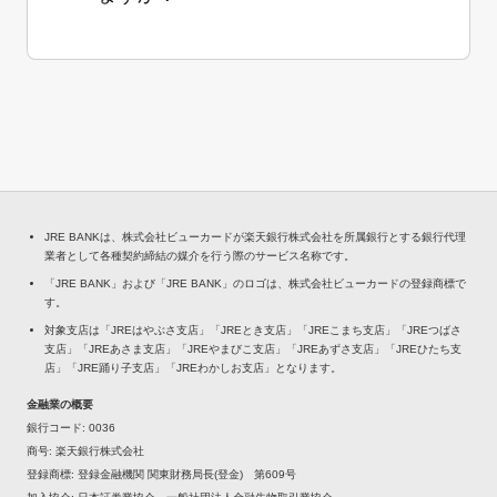
JRE BANKは、株式会社ビューカードが楽天銀行株式会社を所属銀行とする銀行代理
業者として各種契約締結の媒介を行う際のサービス名称です。
「JRE BANK」および「JRE BANK」のロゴは、株式会社ビューカードの登録商標で
す。
対象支店は「JREはやぶさ支店」「JREとき支店」「JREこまち支店」「JREつばさ
支店」「JREあさま支店」「JREやまびこ支店」「JREあずさ支店」「JREひたち支
店」「JRE踊り子支店」「JREわかしお支店」となります。
金融業の概要
銀行コード
0036
商号
楽天銀行株式会社
登録商標
登録金融機関 関東財務局長(登金) 第609号