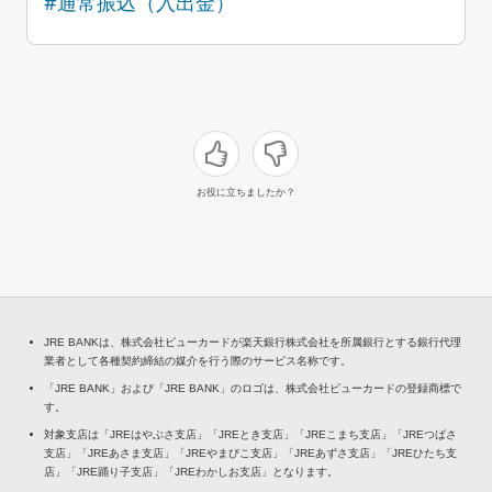
#通常振込（入出金）
お役に立ちましたか？
JRE BANKは、株式会社ビューカードが楽天銀行株式会社を所属銀行とする銀行代理
業者として各種契約締結の媒介を行う際のサービス名称です。
「JRE BANK」および「JRE BANK」のロゴは、株式会社ビューカードの登録商標で
す。
対象支店は「JREはやぶさ支店」「JREとき支店」「JREこまち支店」「JREつばさ
支店」「JREあさま支店」「JREやまびこ支店」「JREあずさ支店」「JREひたち支
店」「JRE踊り子支店」「JREわかしお支店」となります。