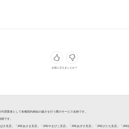
お役に立ちましたか？
銀行代理業者として各種契約締結の媒介を行う際のサービス名称です。
録商標です。
つばさ支店」「JREあさま支店」「JREやまびこ支店」「JREあずさ支店」「JREひたち支店」「JR