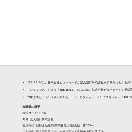
JRE BANKは、株式会社ビューカードが楽天銀行株式会社を所属銀行とする
「JRE BANK」および「JRE BANK」のロゴは、株式会社ビューカードの登
対象支店は「JREはやぶさ支店」「JREとき支店」「JREこまち支店」「JRE
金融業の概要
銀行コード
0036
商号
楽天銀行株式会社
登録商標
登録金融機関 関東財務局長(登金) 第609号
加入協会
日本証券業協会、一般社団法人金融先物取引業協会