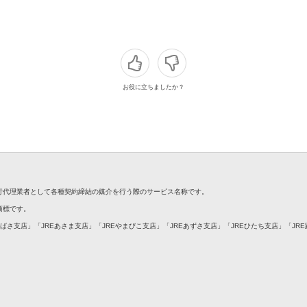
お役に立ちましたか？
銀行代理業者として各種契約締結の媒介を行う際のサービス名称です。
録商標です。
つばさ支店」「JREあさま支店」「JREやまびこ支店」「JREあずさ支店」「JREひたち支店」「JR