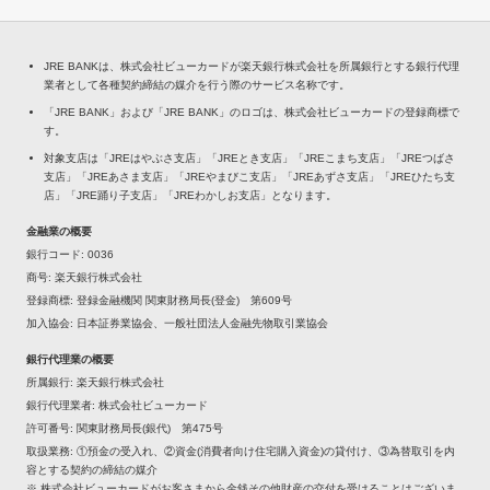
JRE BANKは、株式会社ビューカードが楽天銀行株式会社を所属銀行とする銀行代理
業者として各種契約締結の媒介を行う際のサービス名称です。
「JRE BANK」および「JRE BANK」のロゴは、株式会社ビューカードの登録商標で
す。
対象支店は「JREはやぶさ支店」「JREとき支店」「JREこまち支店」「JREつばさ
支店」「JREあさま支店」「JREやまびこ支店」「JREあずさ支店」「JREひたち支
店」「JRE踊り子支店」「JREわかしお支店」となります。
金融業の概要
銀行コード
0036
商号
楽天銀行株式会社
登録商標
登録金融機関 関東財務局長(登金) 第609号
加入協会
日本証券業協会、一般社団法人金融先物取引業協会
銀行代理業の概要
所属銀行
楽天銀行株式会社
銀行代理業者
株式会社ビューカード
許可番号
関東財務局長(銀代) 第475号
取扱業務
①預金の受入れ、②資金(消費者向け住宅購入資金)の貸付け、③為替取引を内
容とする契約の締結の媒介
※ 株式会社ビューカードがお客さまから金銭その他財産の交付を受けることはございま